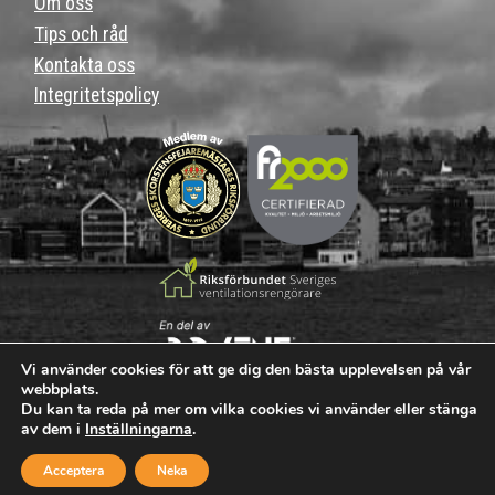
Om oss
Tips och råd
Kontakta oss
Integritetspolicy
Vi använder cookies för att ge dig den bästa upplevelsen på vår
webbplats.
Du kan ta reda på mer om vilka cookies vi använder eller stänga
Missa inte vår faktabank med tips och råd om brandskydd och
av dem i
Inställningarna
.
ventilation.
Klicka här.
Acceptera
Neka