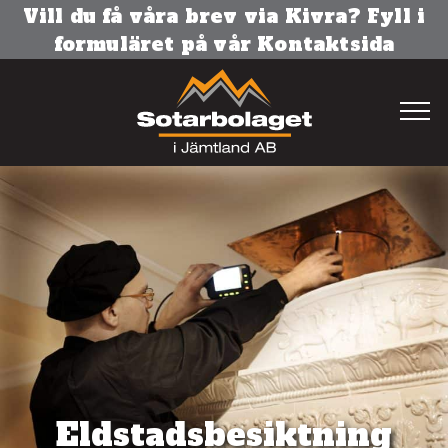
Vill du få våra brev via Kivra? Fyll i
formuläret på vår Kontaktsida
Hem
Sotning
Brandskyddskontroll
Besiktning
Radon
Eldstadsbesiktning
Ventilation