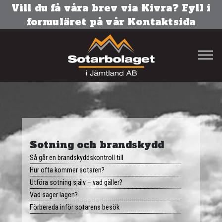
Vill du få våra brev via Kivra? Fyll i
formuläret på vår Kontaktsida
Hem
Sotning
Brandskyddskontroll
Sotning och brandskydd
Så går en brandskyddskontroll till
Besiktning
Hur ofta kommer sotaren?
Utföra sotning själv – vad gäller?
Radon
Vad säger lagen?
Förbereda inför sotarens besök
Ventilation