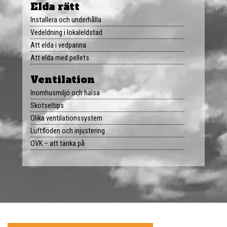
Elda rätt
Tips & råd
Installera och underhålla
Vedeldning i lokaleldstad
Sotarportalen
Att elda i vedpanna
Att elda med pellets
Om oss
Ventilation
Inomhusmiljö och hälsa
Jobb
Skötseltips
Olika ventilationssystem
Kontakt
Luftflöden och injustering
OVK – att tänka på