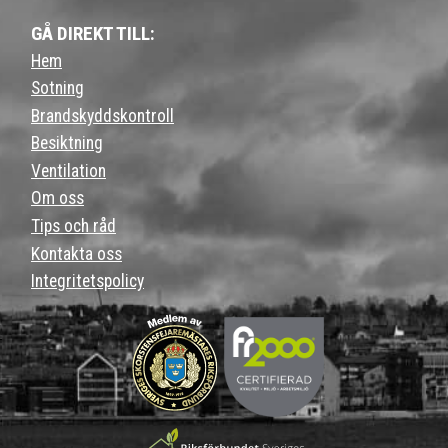
GÅ DIREKT TILL:
Hem
Sotning
Brandskyddskontroll
Besiktning
Ventilation
Om oss
Tips och råd
Kontakta oss
Integritetspolicy